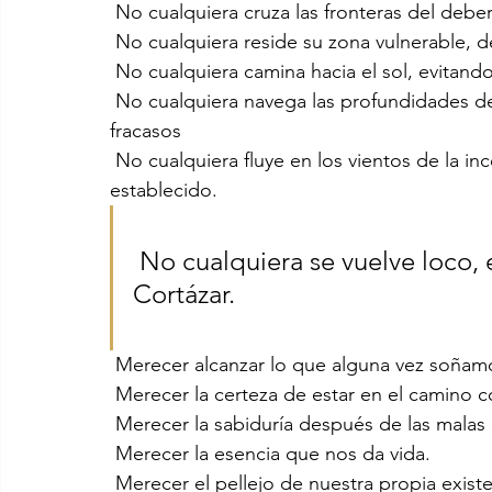
 No cualquiera cruza las fronteras del deber
 No cualquiera reside su zona vulnerable, d
 No cualquiera camina hacia el sol, evitan
 No cualquiera navega las profundidades de sus ambiciones, venciendo la estela d esus 
fracasos
 No cualquiera fluye en los vientos de la incertidumbre, sin ampararse bajo el cobijo de lo 
establecido.
 No cualquiera se vuelve loco, eso hay que merecerlo dice 
Cortázar.
 Merecer alcanzar lo que alguna vez soñam
 Merecer la certeza de estar en el camino c
 Merecer la sabiduría después de las malas
 Merecer la esencia que nos da vida.
 Merecer el pellejo de nuestra propia existe