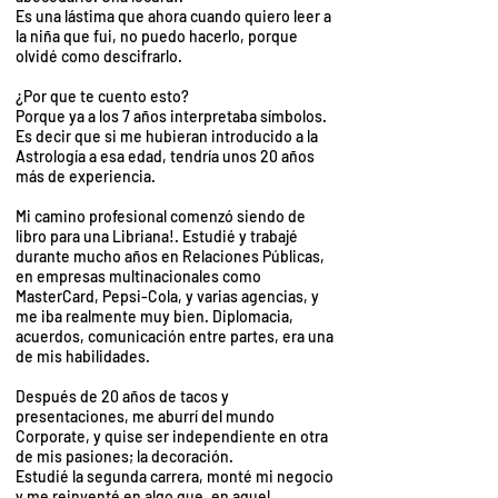
Es una lástima que ahora cuando quiero leer a
la niña que fui, no puedo hacerlo, porque
olvidé como descifrarlo.
¿Por que te cuento esto?
Porque ya a los 7 años interpretaba símbolos.
Es decir que si me hubieran introducido a la
Astrología a esa edad, tendría unos 20 años
más de experiencia.
Mi camino profesional comenzó siendo de
libro para una Libriana!. Estudié y trabajé
durante mucho años en Relaciones Públicas,
en empresas multinacionales como
MasterCard, Pepsi-Cola, y varias agencias, y
me iba realmente muy bien. Diplomacia,
acuerdos, comunicación entre partes, era una
de mis habilidades.
Después de 20 años de tacos y
presentaciones, me aburrí del mundo
Corporate, y quise ser independiente en otra
de mis pasiones; la decoración.
Estudié la segunda carrera, monté mi negocio
y me reinventé en algo que, en aquel