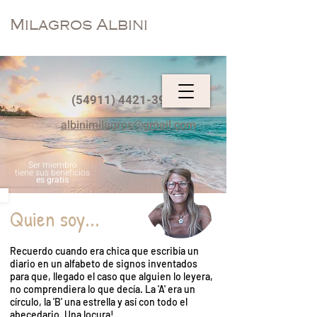
Milagros Albini
(54911) 4421-3917
albinimilagros@gmail.com
Ser miembro
tiene sus beneficios
es gratis
Quien soy...
Recuerdo cuando era chica que escribía un
diario en un alfabeto de signos inventados
para que, llegado el caso que alguien lo leyera,
no comprendiera lo que decía. La 'A' era un
círculo, la 'B' una estrella y así con todo el
abecedario. Una locura!.