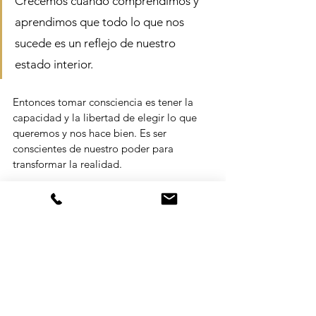
Crecemos cuando comprendimos y 
aprendimos que todo lo que nos 
sucede es un reflejo de nuestro 
estado interior.
Entonces tomar consciencia es tener la 
capacidad y la libertad de elegir lo que 
queremos y nos hace bien. Es ser 
conscientes de nuestro poder para 
transformar la realidad.
Las sesiones de Astro-Counseling son 
sumamente enriquecedoras para 
decodificar los procesos de aprendizaje 
que las experiencias nos trae, y tomar 
consciencia que cuando el crecimiento es 
hacia adentro, el afuera se ordena. (
aquí 
el link)