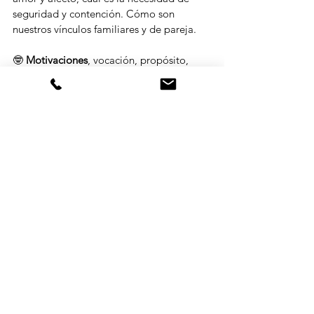
seguridad y contención. Cómo son 
nuestros vínculos familiares y de pareja.
🤓 
Motivaciones
, vocación, propósito,  
intereses e inclinaciones. Sentido del 
deber, exigencia, ambiciones y manera se 
relacionarse con el mundo profesional. 
😇 
Karma
 y camino de evolución, nuestros 
sentido espiritual, patrones inconscientes, 
lecciones de vida.
Te animo a que te re-descubras a través 
de tu carta natal.  Emprender un viaje con 
el mapa en la mano, es mucho más fácil. 
🎯. 
AQUI
 te dejo el link para leer más 
sobre cómo puede ayudarte con las 
sesiones dw Astro-Counseling para 
encontrar tu propia huella.