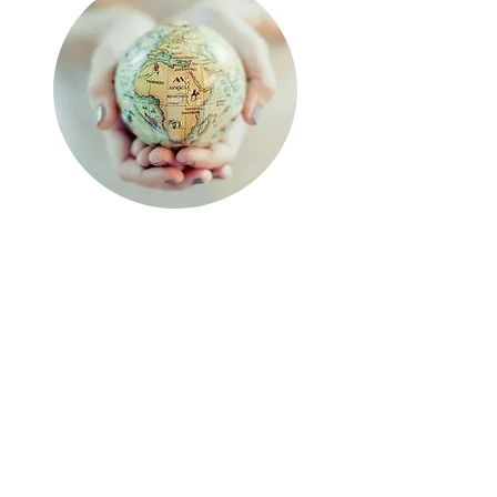
QUE VAS A LLEVARTE
AL
FINALIZAR EL PROGRAMA
al finalizar el programa tendrás un
conocimiento profundo de ti mismo y
tus posibilidades. Habrás identificado,
reflexionado y trabajado sobre todos los
aspectos de tu SER que te permitirá
desplegar con confianza, tu talento y
potencial en los distintos ámbitos de tu
vida.