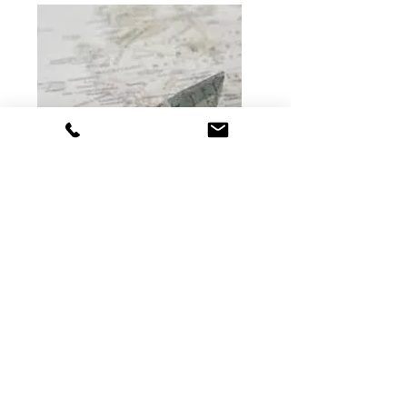
Construyendo Futuro
¿Por que este
Programa es diferente?
A diferencia de otros programas que
ofrecen una secuencia de videos
grabados (cursos enlatados), mi
programa ofrece un acompañamiento
individual, uno a uno, en dónde tendrás el