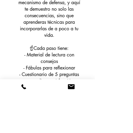
mecanismo de defensa, y aquí
te demuestro no solo las
consecuencias, sino que
aprenderas técnicas para
incorporarlas de a poco a tu
vida.
☝️Cada paso tiene:
- Material de lectura con
consejos
- Fábulas para reflexionar
- Cuestionario de 5 preguntas
para medir tu satisfacción e
identificar lo que necesitas
mejorar
🤜Es un lindo ejercicio, que te
tomará 15/20 minutos por
día, y si te lo tomas en serio,
notarás cambios en lo