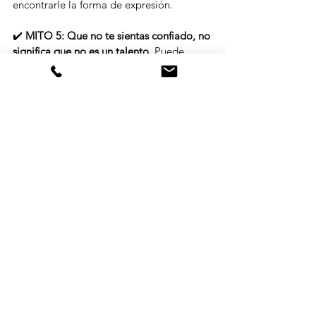
encontrarle la forma de expresión.
✔️ 
MITO 5: Que no te sientas confiado, no 
significa que no es un talento. 
Puede 
ocurrir que tu talento está relegado por la 
creencia que no eres lo suficientemente 
bueno y te falta confianza para valorarlo. 
La carta natal es una gema para descubrir 
tu propósito de vida y lo que se te da 
bien. Te recomiendo las sesiones de Astro-
Counseling para descubrirlo.
ASTRO-COUNSELING
👉También tengo un programa 
"Descubriendo mí pasión y propósito" 
con el método Ikigai que es didáctico, 
con ejercicios y sesiones de coaching 
individual 
SESIONES PROGRAMA